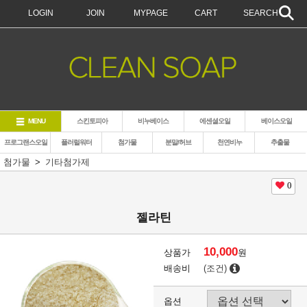
LOGIN
JOIN
MYPAGE
CART
SEARCH
MENU
스킨토피아
비누베이스
에센셜오일
베이스오일
프로그랜스오일
플러럴워터
첨가물
분말/허브
천연비누
추출물
첨가물
기타첨가제
0
젤라틴
10,000
상품가
원
배송비
(조건)
옵션