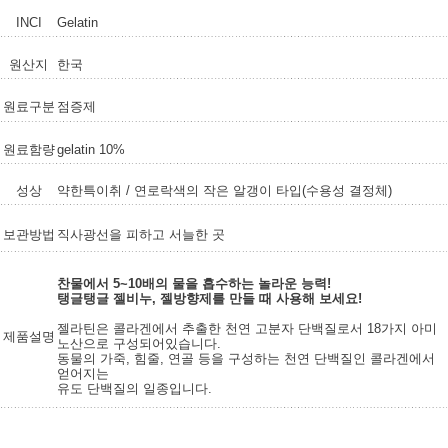
INCI
Gelatin
원산지
한국
원료구분
점증제
원료함량
gelatin 10%
성상
약한특이취 / 연로락색의 작은 알갱이 타입(수용성 결정체)
보관방법
직사광선을 피하고 서늘한 곳
찬물에서 5~10배의 물을 흡수하는 놀라운 능력!
탱글탱글 젤비누, 젤방향제를 만들 때 사용해 보세요!
젤라틴은 콜라겐에서 추출한 천연 고분자 단백질로서 18가지 아미
제품설명
노산으로 구성되어있습니다.
동물의 가죽, 힘줄, 연골 등을 구성하는 천연 단백질인 콜라겐에서
얻어지는
유도 단백질의 일종입니다.