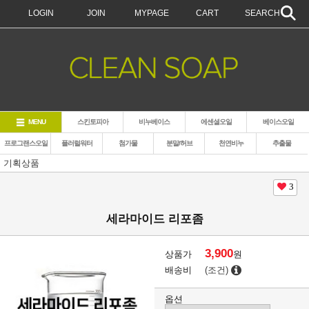
LOGIN
JOIN
MYPAGE
CART
SEARCH
MENU
스킨토피아
비누베이스
에센셜오일
베이스오일
프로그랜스오일
플러럴워터
첨가물
분말/허브
천연비누
추출물
기획상품
3
세라마이드 리포좀
3,900
상품가
원
배송비
(조건)
옵션