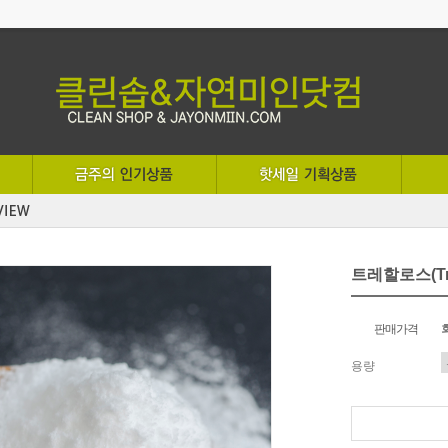
트레할로스(Tre
판매가격
용량