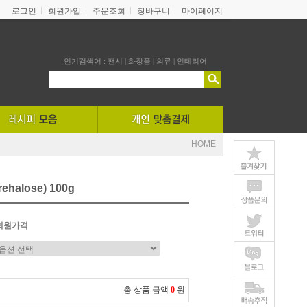
로그인
회원가입
주문조회
장바구니
마이페이지
인기검색어 :
팬시
|
화장품
|
의류
|
인테리어
HOME
halose) 100g
회원가격
총 상품 금액
0
원