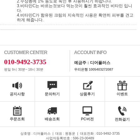
2.수상층에 1% 농도로 녹인 후 사용하시기 바랍니다.
3.비타민C는 바르는것보다 먹는것이 훨씬 효과적인 비타민 입니
다.
4.비타민C가 함유된 크림의 지속적인 사용은 확연히 피부를 견고
하게 해줍니다.
CUSTOMER CENTER
ACCOUNT INFO
010-9492-3735
예금주 : 디어플러스
평일 9시 30분~ 18시 30분
우리은행 1005403272087
공지사항
문의하기
상품후기
이벤트
주문조회
배송조회
PC버전
전화걸기
상호명 : 디어플러스
|
대표 : 원동운
|
대표전화 : 010-9492-3735
사업자등록번호 : 596-23-00489