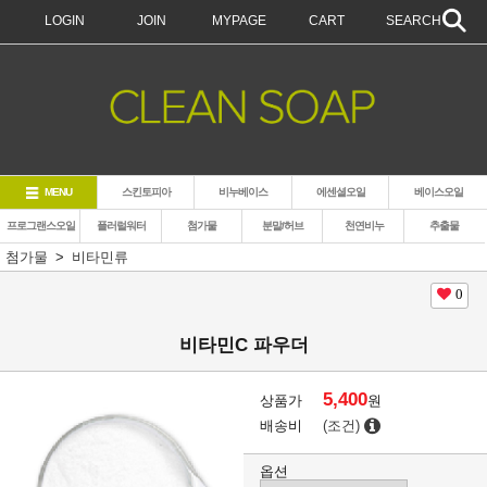
LOGIN
JOIN
MYPAGE
CART
SEARCH
MENU
스킨토피아
비누베이스
에센셜오일
베이스오일
프로그랜스오일
플러럴워터
첨가물
분말/허브
천연비누
추출물
첨가물
비타민류
0
비타민C 파우더
5,400
상품가
원
배송비
(조건)
옵션