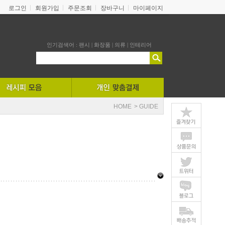
로그인
회원가입
주문조회
장바구니
마이페이지
인기검색어 :
팬시
|
화장품
|
의류
|
인테리어
HOME
> GUIDE