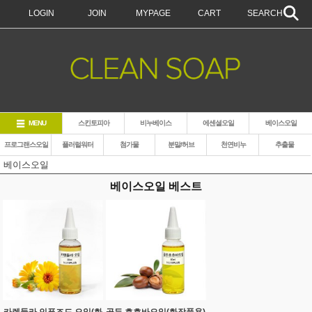
LOGIN
JOIN
MYPAGE
CART
SEARCH
MENU
스킨토피아
비누베이스
에센셜오일
베이스오일
프로그랜스오일
플러럴워터
첨가물
분말/허브
천연비누
추출물
베이스오일
베이스오일 베스트
카렌듈라 인퓨즈드 오일(화
골든 호호바오일(화장품용)