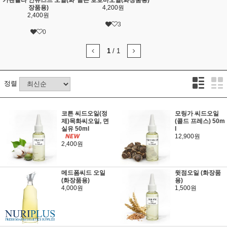
장품용)
4,200원
2,400원
3
0
1
/
1
정렬
코튼 씨드오일(정
모링가 씨드오일
제)목화씨오일, 면
(콜드 프레스) 50m
실유 50ml
l
12,900원
2,400원
메드폼씨드 오일
윗점오일 (화장품
(화장품용)
용)
4,000원
1,500원