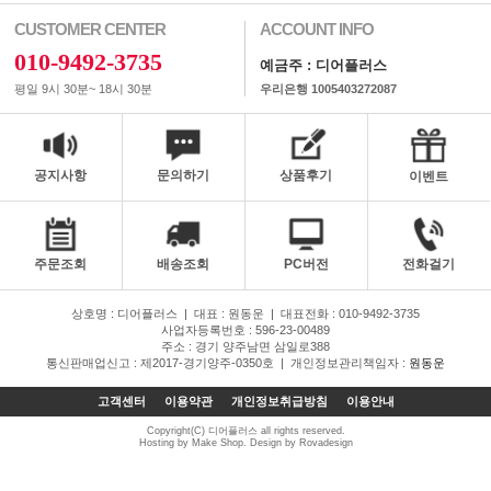
CUSTOMER CENTER
ACCOUNT INFO
010-9492-3735
예금주 : 디어플러스
평일 9시 30분~ 18시 30분
우리은행 1005403272087
공지사항
문의하기
상품후기
이벤트
주문조회
배송조회
PC버전
전화걸기
상호명 : 디어플러스
|
대표 : 원동운
|
대표전화 : 010-9492-3735
사업자등록번호 : 596-23-00489
주소 : 경기 양주남면 삼일로388
통신판매업신고 : 제2017-경기양주-0350호
|
개인정보관리책임자 :
원동운
고객센터
이용약관
개인정보취급방침
이용안내
Copyright(C) 디어플러스 all rights reserved.
Hosting by Make Shop. Design by Rovadesign