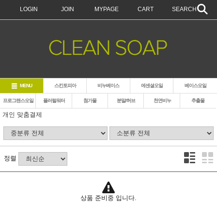
LOGIN
JOIN
MYPAGE
CART
SEARCH
MENU
스킨토피아
비누베이스
에센셜오일
베이스오일
프로그랜스오일
플러럴워터
첨가물
분말/허브
천연비누
추출물
개인 맞춤결제
정렬
상품 준비중 입니다.