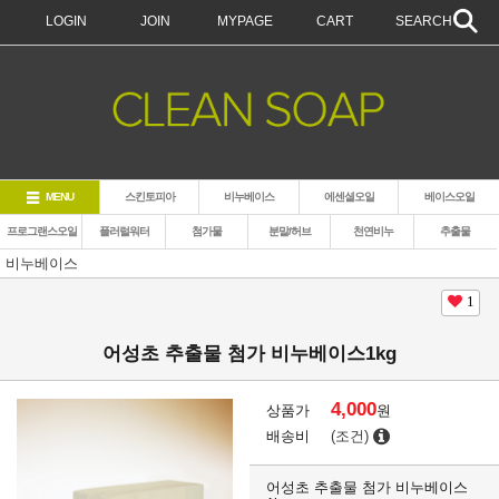
LOGIN
JOIN
MYPAGE
CART
SEARCH
MENU
스킨토피아
비누베이스
에센셜오일
베이스오일
프로그랜스오일
플러럴워터
첨가물
분말/허브
천연비누
추출물
비누베이스
1
어성초 추출물 첨가 비누베이스1kg
4,000
상품가
원
배송비
(조건)
어성초 추출물 첨가 비누베이스